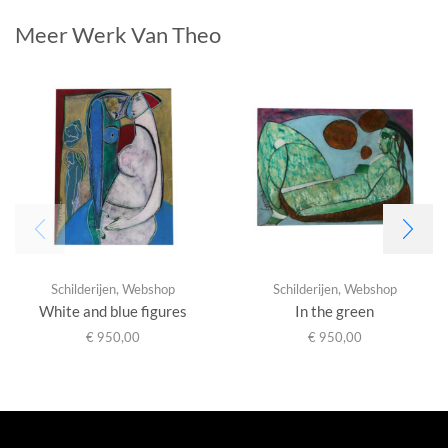
Meer Werk Van Theo
Schilderijen
,
Webshop
Schilderijen
,
Webshop
White and blue figures
In the green
€
950,00
€
950,00