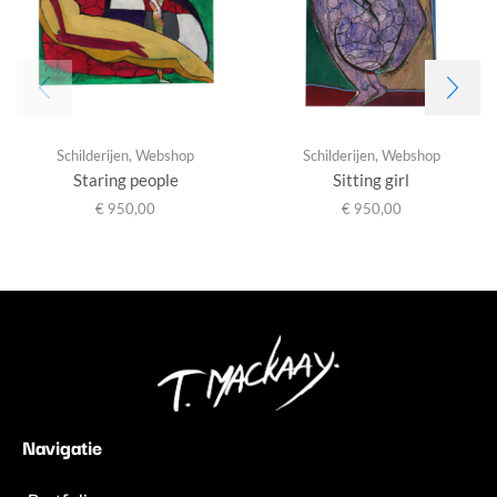
Schilderijen
,
Webshop
Schilderijen
,
Webshop
Staring people
Sitting girl
€
950,00
€
950,00
Navigatie