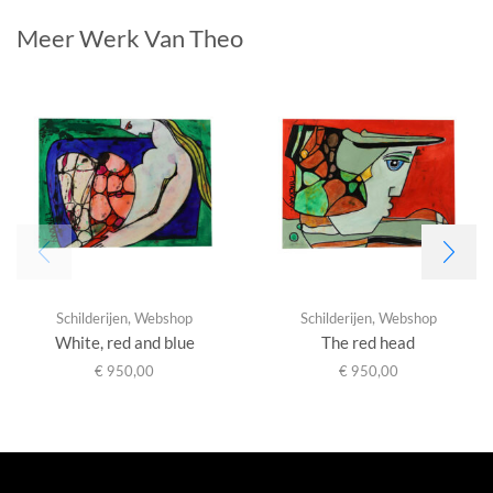
Meer Werk Van Theo
Schilderijen
,
Webshop
Schilderijen
,
Webshop
White, red and blue
The red head
€
950,00
€
950,00