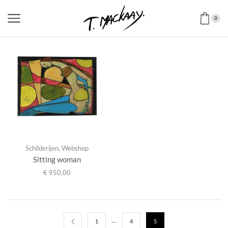
0
Schilderijen
,
Webshop
Sitting woman
€
950,00
…
1
4
5