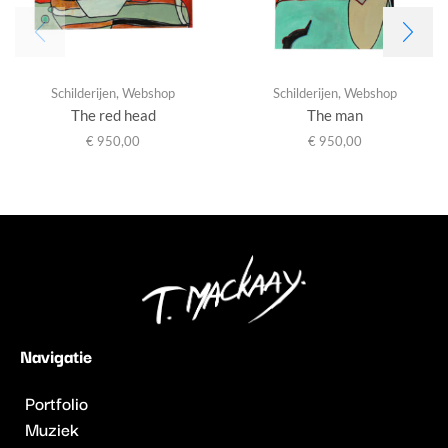
Schilderijen
,
Webshop
Schilderijen
,
Webshop
The red head
The man
€
950,00
€
950,00
Navigatie
Portfolio
Muziek